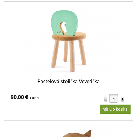
Pastelová stolička Veverička
90.00 €
s DPH