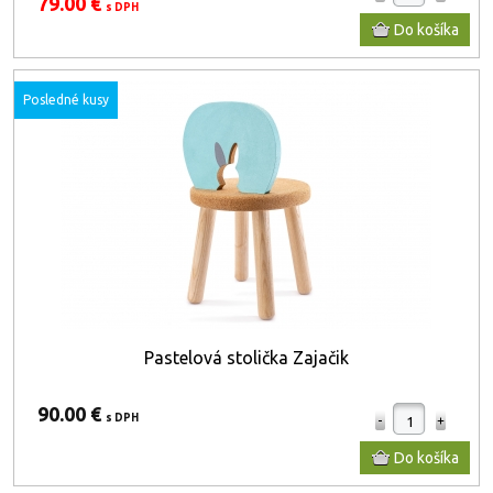
79.00 €
s DPH
Posledné kusy
Pastelová stolička Zajačik
90.00 €
s DPH