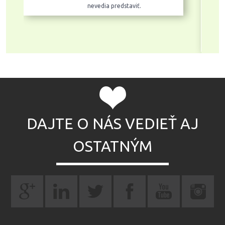
osobním přístupem
k zákazníkovi. Je dalších milión
důvodů, proč u Korkii nakoupím
znovu. Ostatně moje děti mi ani
jinou možnost už nedají.
DAJTE O NÁS VEDIEŤ AJ
OSTATNÝM