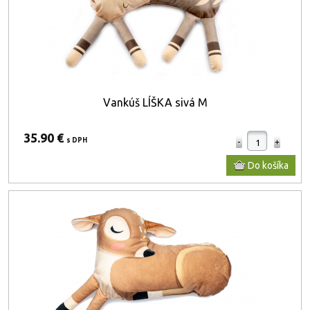
Vankúš LÍŠKA sivá M
35.90 €
s DPH