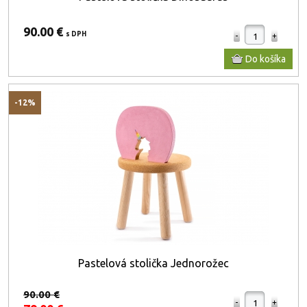
90.00 €
s DPH
-12%
Pastelová stolička Jednorožec
90.00 €