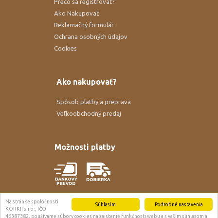
Prečo sa registrovať?
Ako Nakupovať
Reklamačný formulár
Ochrana osobných údajov
Cookies
Ako nakupovať?
Spôsob platby a preprava
Veľkoobchodný predaj
Možnosti platby
Možnosti dopravy
Na stránke spoločnosti
Súhlasím
Podrobné nastavenia
KORKII s.r.o., IČO
46387382, používame súbory cookies na zaistenie funkčnosti webu a s vaším súhlasom aj