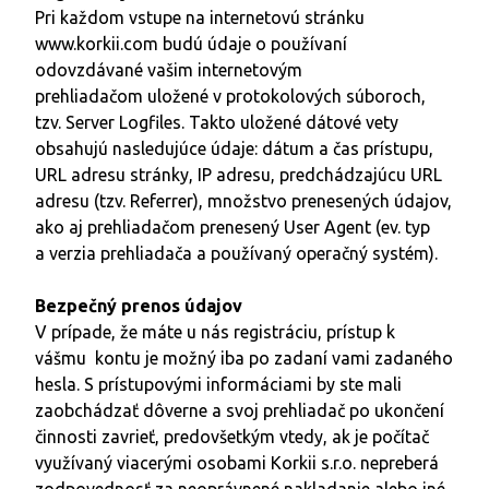
Pri každom vstupe na internetovú stránku
www.korkii.com
budú údaje o používaní
odovzdávané vašim internetovým
prehliadačom uložené v protokolových súboroch,
tzv. Server Logfiles. Takto uložené dátové vety
obsahujú nasledujúce údaje: dátum a čas prístupu,
URL adresu stránky, IP adresu, predchádzajúcu URL
adresu (tzv. Referrer), množstvo prenesených údajov,
ako aj prehliadačom prenesený User Agent (ev. typ
a verzia prehliadača a používaný operačný systém).
Bezpečný prenos údajov
V prípade, že máte u nás registráciu, prístup k
vášmu kontu je možný iba po zadaní vami zadaného
hesla. S prístupovými informáciami by ste mali
zaobchádzať dôverne a svoj prehliadač po ukončení
činnosti zavrieť, predovšetkým vtedy, ak je počítač
využívaný viacerými osobami
Korkii s.r.o.
nepreberá
zodpovednosť za neoprávnené nakladanie alebo iné