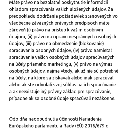
Máte právo na bezplatné poskytnutie informácií
ohľadom spracúvania vašich uložených údajov. Za
predpokladu dodržania požiadaviek stanovených vo
všeobecne záväzných právnych predpisoch máte
zároveň (i) právo na prístup k vašim osobným
údajom, (ii) právo na opravu nesprávnych osobných
údajov, (iii) právo na obmedzenie (blokovanie)
spracúvania osobných údajov, (iv) právo namietať
spracúvanie vašich osobných údajov spracúvaných
na účely priameho marketingu, (v) právo na výmaz
osobných údajov, najmä vtedy, ak už nie sú potrebné
na účely, na ktoré sa získavali alebo inak spracúvali
alebo ak ste odvolali svoj súhlas na ich spracúvanie
a ak neexistuje iný právny základ pre spracúvanie,
prípadne ak sa osobné údaje spracúvali nezákonne.
Odo dňa nadobudnutia účinnosti Nariadenia
Európskeho parlamentu a Rady (EÚ) 2016/679 o