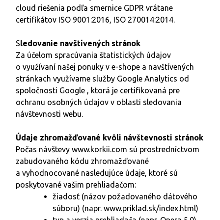
cloud riešenia podľa smernice GDPR vrátane
certifikátov ISO 9001:2016, ISO 270014:2014.
S
ledovanie navštívených stránok
Za účelom spracúvania štatistických údajov
o využívaní našej ponuky v e-shope a navštívených
stránkach využívame služby Google Analytics od
spoločnosti Google , ktorá je certifikovaná pre
ochranu osobných údajov v oblasti sledovania
návštevnosti webu.
Údaje zhromažďované kvôli návštevnosti stránok
Počas návštevy
www.korkii.com
sú prostredníctvom
zabudovaného kódu zhromažďované
a vyhodnocované nasledujúce údaje, ktoré sú
poskytované vašim prehliadačom:
žiadosť (názov požadovaného dátového
súboru) (napr. www.príklad.sk/index.html)
typ a verzia prehliadača (napr. Opera 5.0)