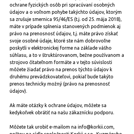
ochrane fyzických osôb pri spracúvaní osobných
údajov a o voľnom pohybe takýchto údajov, ktorým
sa zrušuje smernica 95/46/ES (t.j. od 25. mája 2018),
máte v prípade splnenia stanovených podmienok aj
právo na prenosnosť údajov, t.j. máte právo získať
svoje osobné údaje, ktoré ste nám dobrovoľne
poskytli v elektronickej forme na základe vášho
súhlasu, a to v štruktúrovanom, bežne používanom a
strojovo čitateľnom formáte a v tejto súvislosti
môžete žiadať právo na prenos týchto údajov k
druhému prevádzkovateľovi, pokiaľ bude takýto
prenos technicky možný (právo na prenosnosť
údajov).
Ak máte otázky k ochrane údajov, môžete sa
kedykoľvek obrátiť na našu zákaznícku podporu.
Môžete tak urobiť e-mailom na
info@korkii.com,
poštou na sídle spoločnosti Korkii s.r.o., Kuzmányho