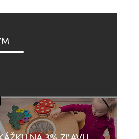
ÝM
UKÁŽKU NA 3% ZĽAVU