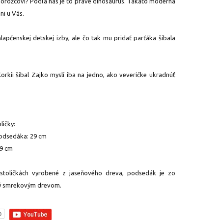
dnorožcovi? Podľa nás je to práve dinosaurus. Takáto moderná
ni u Vás.
lapčenskej detskej izby, ale čo tak mu pridať parťáka šibala
Korkii šibal Zajko myslí iba na jedno, ako veveričke ukradnúť
ličky:
podsedáka: 29 cm
49 cm
stoličkách vyrobené z jaseňového dreva, podsedák je zo
ný smrekovým drevom.