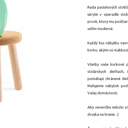
Rada pastelových stolič
ukryté v operadle sto
prvok, ktorý mu podčiark
veľmi moderná.
Každý kus nábytku navrh
korku, akými sú mäkkosť,
Všetky naše korkové p
stolárskych dieľňach
pomáhajú chránené dieľ
Maľujeme nábytok podľa
Vašej domácnosti.
Aby veveričke nebolo s
dvojka na hranie. :)