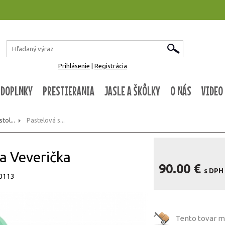
Prihlásenie
|
Registrácia
 DOPLNKY
PRESTIERANIA
JASLE A ŠKÔLKY
O NÁS
VIDEO
tol...
Pastelová s...
ka Veverička
90.00 €
s DPH
10113
Tento tovar