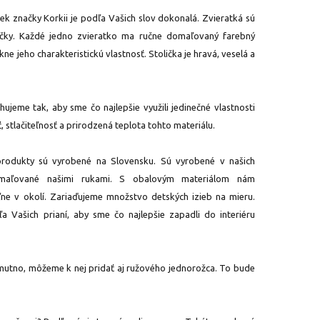
iek značky Korkii je podľa Vašich slov dokonalá. Zvieratká sú
ličky. Každé jedno zvieratko ma ručne domaľovaný farebný
ne jeho charakteristickú vlastnosť. Stolička je hravá, veselá a
ujeme tak, aby sme čo najlepšie využili jedinečné vlastnosti
 stlačiteľnosť a prirodzená teplota tohto materiálu.
rodukty sú vyrobené na Slovensku. Sú vyrobené v našich
, maľované našimi rukami. S obalovým materiálom nám
ne v okolí. Zariaďujeme množstvo detských izieb na mieru.
 Vašich prianí, aby sme čo najlepšie zapadli do interiéru
mutno, môžeme k nej pridať aj ružového jednorožca. To bude