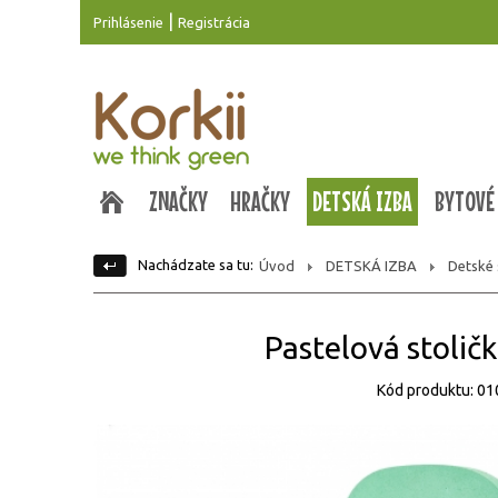
|
Prihlásenie
Registrácia
ZNAČKY
HRAČKY
DETSKÁ IZBA
BYTOVÉ
Nachádzate sa tu:
Úvod
DETSKÁ IZBA
Detské s
Pastelová stolič
Kód produktu: 0