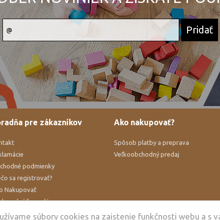
radňa pre zákazníkov
Ako nakupovať?
ntakt
Spôsob platby a preprava
klamácie
Veľkoobchodný predaj
chodné podmienky
čo sa registrovať?
o Nakupovať
klamačný formulár
hrana osobných údajov
oužívame súbory cookies na zaistenie funkčnosti webu a s 