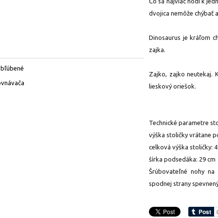
Čo sa najviac hodí k je
dvojica nemôže chýbať a
Dinosaurus je kráľom ch
zajka.
obľúbené
Zajko, zajko neutekaj. 
ovnávača
lieskový oriešok.
Technické parametre sto
výška stoličky vrátane 
celková výška stoličky: 
šírka podsedáka: 29 cm
Šrúbovateľné nohy na 
spodnej strany spevne