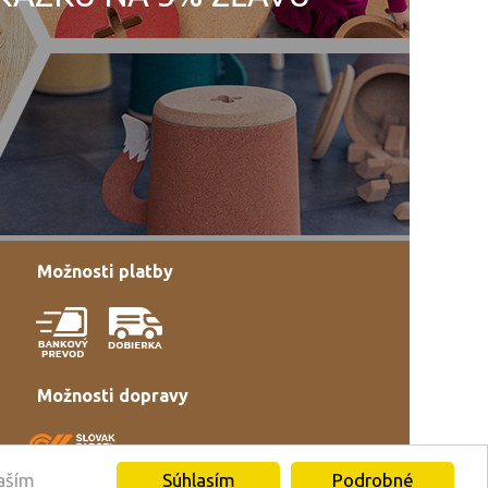
Možnosti platby
Možnosti dopravy
Súhlasím
Podrobné
vaším