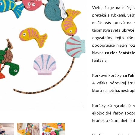
Viete, čo je na našej
preteká s rybkami, veľ
mušle vás pozvú na s
tajomstvá sveta
ukryté
obyvateľov tejto ríše
podporujúce nielen
ro
hlavne
rozlet fantázi
fantázia.
Korkové korálky
sú ľa
A vďaka pórovitej štr
ktorá sa netrhá, nestrap
Korálky sú vyrobené 
ekologické farby zodp
hračiek a sú pre dieťa 