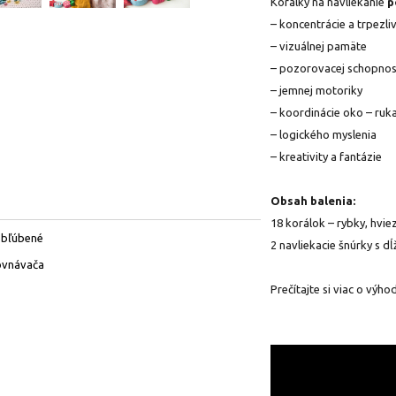
Korálky na navliekanie
p
– koncentrácie a trpezli
– vizuálnej pamäte
– pozorovacej schopnos
– jemnej motoriky
– koordinácie oko – ruk
– logického myslenia
– kreativity a fantázie
Obsah balenia:
18 korálok – rybky, hvie
obľúbené
2 navliekacie šnúrky s d
ovnávača
Prečítajte si viac o výh