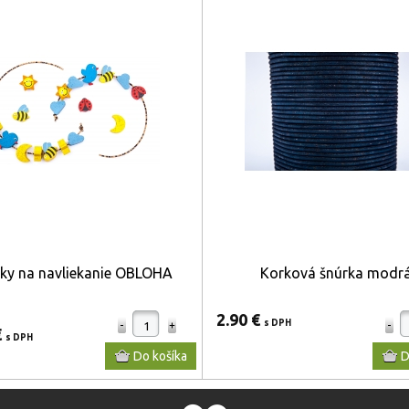
lky na navliekanie OBLOHA
Korková šnúrka modr
2.90 €
s DPH
€
s DPH