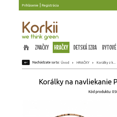
|
Prihlásenie
Registrácia
ZNAČKY
HRAČKY
DETSKÁ IZBA
BYTOVÉ
Nachádzate sa tu:
Úvod
HRAČKY
Korálky z k...
Korálky na navliekan
Kód produktu: 0