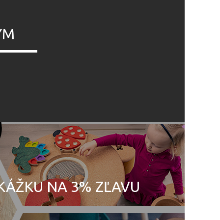
ÝM
UKÁŽKU NA 3% ZĽAVU