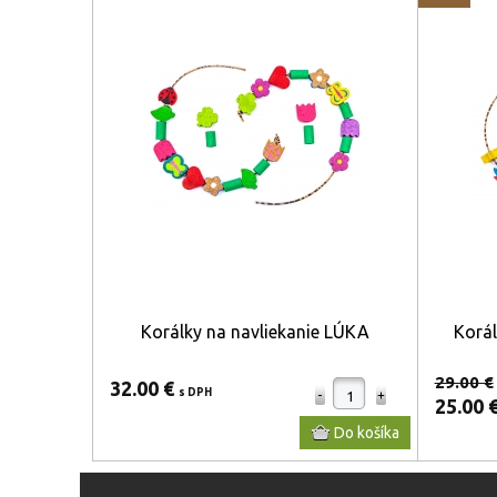
Korálky na navliekanie LÚKA
Korá
29.00 €
32.00 €
s DPH
25.00 