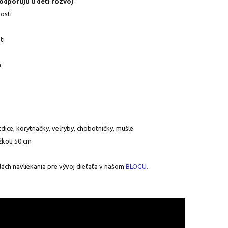
odporujú u detí rozvoj
:
vosti
ti
a
zdice, korytnačky, veľryby, chobotničky, mušle
ĺžkou 50 cm
odách navliekania pre vývoj dieťaťa v našom
BLOGU.