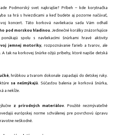
 sade Podmorský svet najkrajšie? Príbeh – kde korytnačka
ryba sa hrá s hviezdicami a keď budete aj pozorne načúvať,
voj koncert. Táto korková navliekacia sada Vám odhalí
ho pod morskou hladinou
. Jedinečné korálky znázorňujúce
 ponúkajú spolu s navliekacími šnúrkami hravé aktivity
zvoj jemnej motoriky
, rozpoznávanie farieb a tvarov, ale
e
. A tak na korkovej šnúrke ožijú príbehy, ktoré napíše detská
hučké
, hrúbkou a tvarom dokonale zapadajú do detskej ruky.
uktúre
sa nešmýkajú
. Súčasťou balenia je korková šnúrka,
ká a nekĺže.
výlučne
z prírodných materiálov
. Použité nezmývateľné
ovedajú európskej norme schválenej pre povrchovú úpravu
zdravotne neškodné.