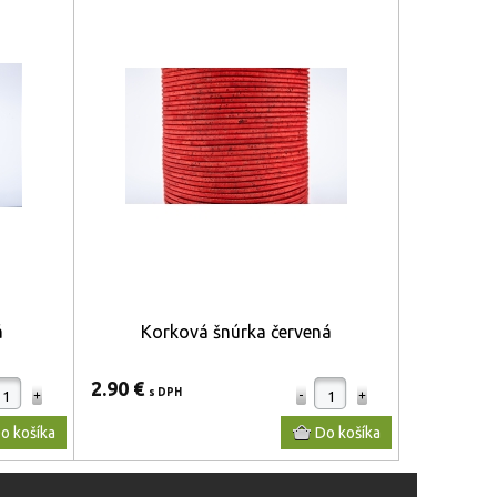
á
Korková šnúrka červená
2.90 €
s DPH