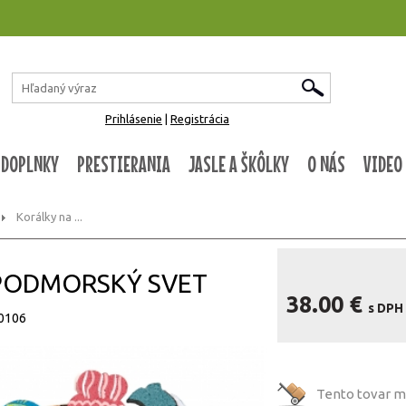
Prihlásenie
|
Registrácia
 DOPLNKY
PRESTIERANIA
JASLE A ŠKÔLKY
O NÁS
VIDEO
Korálky na ...
ie PODMORSKÝ SVET
38.00 €
s DPH
50106
Tento tovar