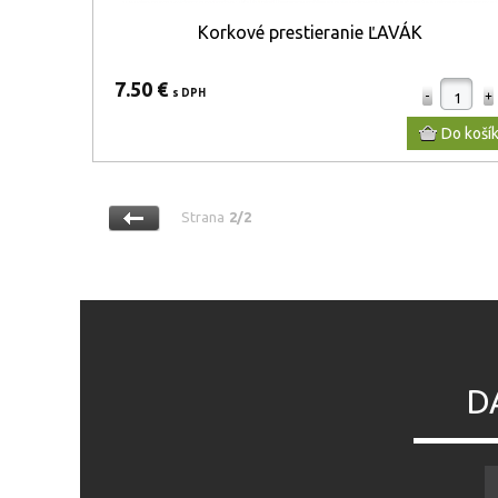
Korkové prestieranie ĽAVÁK
7.50 €
s DPH
Strana
2/2
D