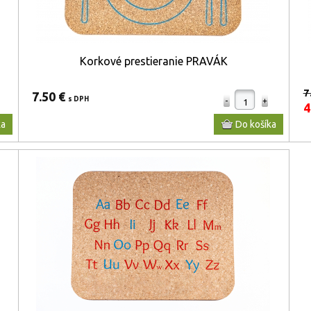
Korkové prestieranie PRAVÁK
7
7.50 €
s DPH
4