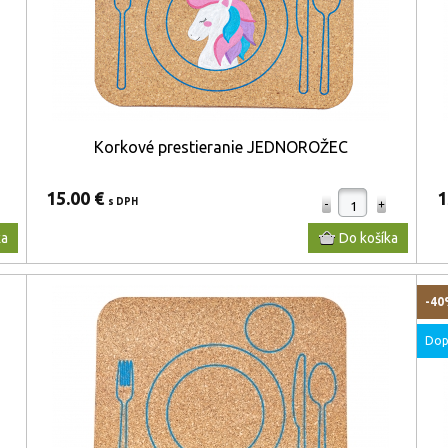
Korkové prestieranie JEDNOROŽEC
15.00 €
1
s DPH
-4
Dop