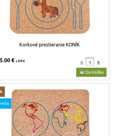
Korkové prestieranie KONÍK
5.00 €
s DPH
0%
redaj