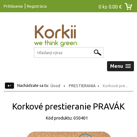
|
Prihlásenie
Registrácia
0 ks
0.00 €
Menu
Nachádzate sa tu:
Úvod
PRESTIERANIA
Korkové pre...
Korkové prestieranie PRAVÁK
Kód produktu: 050401