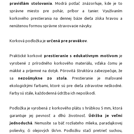
pravidlám stolovania
. Modrá potlač znázorňuje, kde je to
správne miesto pre pohár, príbor a tanier. Využívaním
korkového prestierania na dennej báze dieťa získa hravou a
nenútenou formou správne stravovacie návyky.
Korková podložka je
určená pre pravákov
.
Praktické korkové
prestieranie s edukatívnym motívom
je
vyrobené z prírodného korkového materiálu, vďaka čomu je
mäkké a príjemné na dotyk. Pórovitá štruktúra zabezpečuje, že
sa
nezošmykne zo stola
. Prestieranie je maľované
ekologickými farbami, ktoré sú pre dieťa zdravotne neškodné.
Farby sú stále, každodenná údržba ich nepoškodí.
Podložka je vyrobená z korkového plátu s hrúbkou 5 mm, ktorá
garantuje jej pevnosť a dlhú životnosť.
Údržba je veľmi
jednoduchá
. Nemusíte sa báť rozliateho mlieka, paradajkovej
polievky, či olejových škŕvn. Podložku stačí pretrieť suchou,