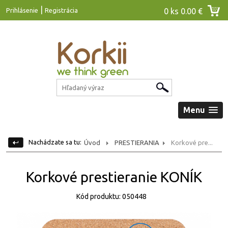
|
Prihlásenie
Registrácia
0 ks
0.00 €
Menu
Nachádzate sa tu:
Úvod
PRESTIERANIA
Korkové pre...
Korkové prestieranie KONÍK
Kód produktu: 050448