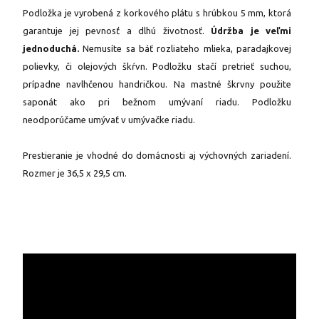
Podložka je vyrobená z korkového plátu s hrúbkou 5 mm, ktorá
garantuje jej pevnosť a dlhú životnosť.
Údržba je veľmi
jednoduchá.
Nemusíte sa báť rozliateho mlieka, paradajkovej
polievky, či olejových škŕvn. Podložku stačí pretrieť suchou,
prípadne navlhčenou handričkou. Na mastné škrvny použite
saponát ako pri bežnom umývaní riadu. Podložku
neodporúčame umývať v umývačke riadu.
Prestieranie je vhodné do domácnosti aj výchovných zariadení.
Rozmer je 36,5 x 29,5 cm.