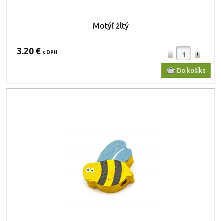
Motýľ žltý
3.20 €
s DPH