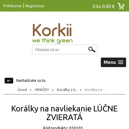
|
Prihlásenie
Registrácia
0 ks
0.00 €
Menu
Nachádzate sa tu:
Úvod
HRAČKY
Korálky z k...
Korálky na ...
Korálky na navliekanie LÚČNE
ZVIERATÁ
Kód produktu: 050105