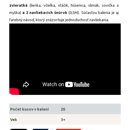
zvieratká
(lienka, včielka, vtáčik, húsenica, slimák, sovička a
myška)
a 2 navliekacích šnúrok
(0,5M). Súčasťou balenia je aj
farebný návod, ktorý znázorňuje jednoduchosť navliekania.
Počet kusov v balení
20
Vek
3+