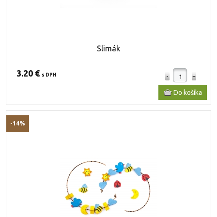
Slimák
3.20 €
s DPH
-14%