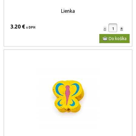
Lienka
3.20 €
s DPH