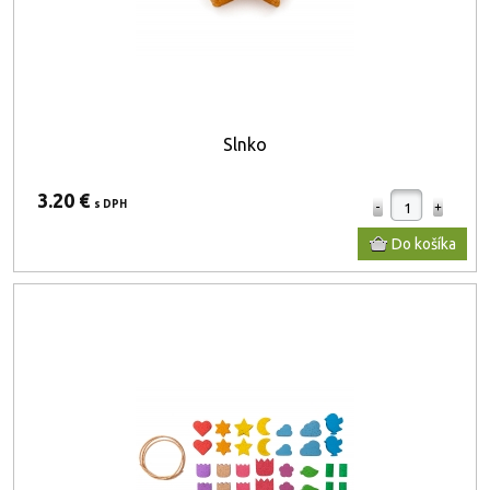
Slnko
3.20 €
s DPH