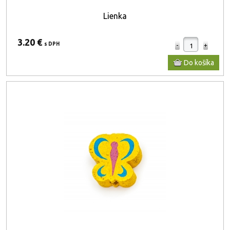
Lienka
3.20 €
s DPH