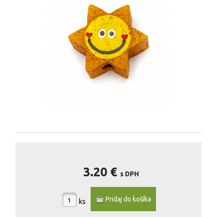
3.20 €
s DPH
ks