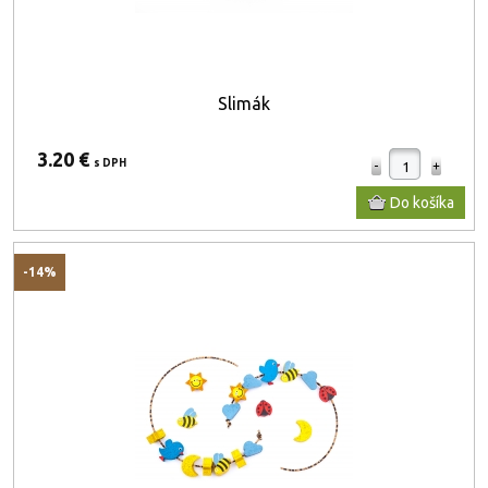
Slimák
3.20 €
s DPH
-14%