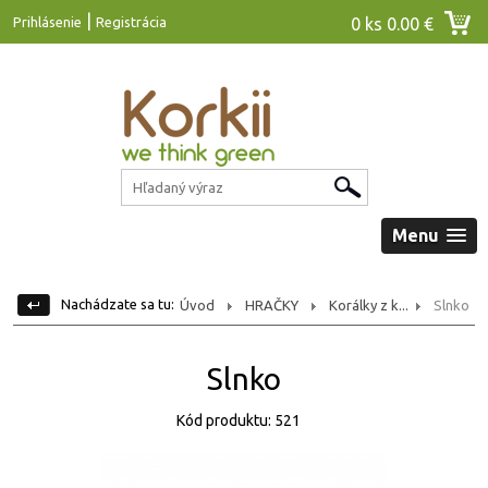
|
Prihlásenie
Registrácia
0 ks
0.00 €
Menu
Nachádzate sa tu:
Úvod
HRAČKY
Korálky z k...
Slnko
Slnko
Kód produktu: 521