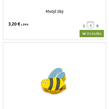
Motýľ žltý
3.20 €
s DPH