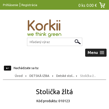
|
Prihlásenie
Registrácia
0 ks
0.00 €
Menu
Nachádzate sa tu:
Úvod
DETSKÁ IZBA
Detské stol...
Stolička ž...
Stolička žltá
Kód produktu: 010123