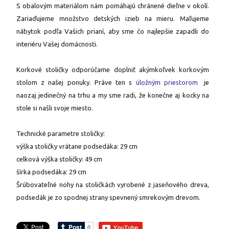
S obalovým materiálom nám pomáhajú chránené dieľne v okolí.
Zariaďujeme množstvo detských izieb na mieru. Maľujeme
nábytok podľa Vašich prianí, aby sme čo najlepšie zapadli do
interiéru Vašej domácnosti.
Korkové stoličky odporúčame doplniť akýmkoľvek korkovým
stolom z našej ponuky. Práve ten s
úložným priestorom
je
naozaj jedinečný na trhu a my sme radi, že konečne aj kocky na
stole si našli svoje miesto.
Technické parametre stoličky:
výška stoličky vrátane podsedáka: 29 cm
celková výška stoličky: 49 cm
šírka podsedáka: 29 cm
Šrúbovateľné nohy na stoličkách vyrobené z jaseňového dreva,
podsedák je zo spodnej strany spevnený smrekovým drevom.