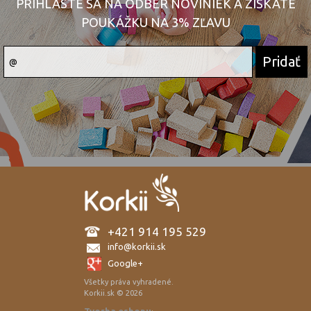
PRIHLÁSTE SA NA ODBER NOVINIEK A ZÍSKATE
POUKÁŽKU NA 3% ZĽAVU
+421 914 195 529
info@korkii.sk
Google+
Všetky práva vyhradené.
Korkii.sk © 2026