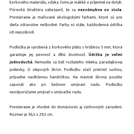
korkového materiálu, vďaka čomu je mäkké a príjemné na dotyk.
Pórovitá štruktúra zabezpečí, že sa
nezošmykne zo stola
.
Prestieranie je maľované ekologickými farbami, ktoré sú pre
dieťa zdravotne neškodné. Farby sú stále, každodenná údržba
ich nepoškodí.
Podložka je vyrobená z korkového plátu s hrúbkou 5 mm, ktorá
garantuje jej pevnosť a dlhú životnosť.
Údržba je veľmi
jednoduchá.
Nemusíte sa báť rozliateho mlieka, paradajkovej
polievky, či olejových škŕvn. Podložku stačí pretrieť suchou,
prípadne navlhčenou handričkou. Na mastné škrvny použite
saponát ako pri bežnom umývaní riadu. Podložku
neodporúčame umývať v umývačke riadu.
Prestieranie je vhodné do domácnosti aj výchovných zariadení.
Rozmer je 36,5 x 29,5 cm.