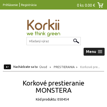
|
Prihlásenie
Registrácia
0 ks
0.00 €
Menu
Nachádzate sa tu:
Úvod
PRESTIERANIA
Korkové pre...
Korkové prestieranie
MONSTERA
Kód produktu: 050454