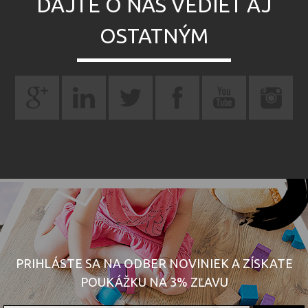
DAJTE O NÁS VEDIEŤ AJ
OSTATNÝM
PRIHLÁSTE SA NA ODBER NOVINIEK A ZÍSKATE
POUKÁŽKU NA 3% ZĽAVU