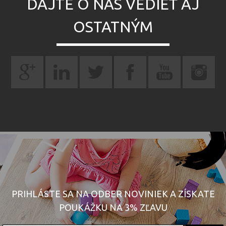
DAJTE O NÁS VEDIEŤ AJ
OSTATNÝM
PRIHLÁSTE SA NA ODBER NOVINIEK A ZÍSKATE
POUKÁŽKU NA 3% ZĽAVU