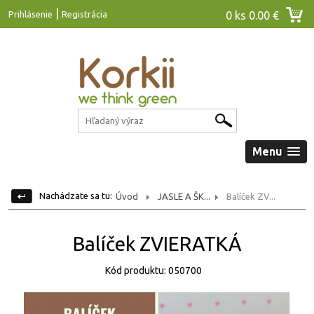
|
Prihlásenie
Registrácia
0 ks
0.00 €
Menu
Nachádzate sa tu:
Úvod
JASLE A ŠK...
Balíček ZV...
Balíček ZVIERATKÁ
Kód produktu: 050700