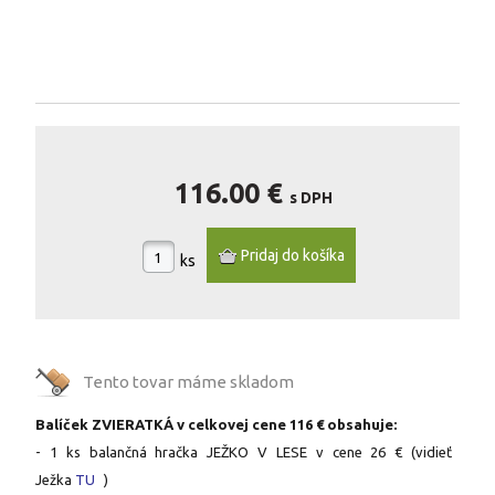
116.00 €
s DPH
ks
Tento tovar máme
skladom
Balíček ZVIERATKÁ v celkovej cene 116 € obsahuje:
- 1 ks balančná hračka JEŽKO V LESE v cene 26 € (vidieť
Ježka
TU
)