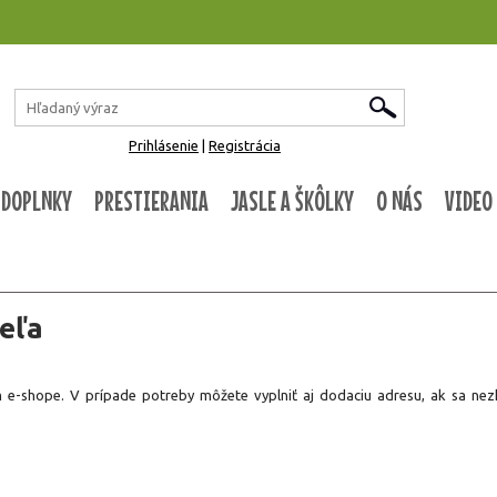
Prihlásenie
|
Registrácia
 DOPLNKY
PRESTIERANIA
JASLE A ŠKÔLKY
O NÁS
VIDEO
eľa
om e-shope. V prípade potreby môžete vyplniť aj dodaciu adresu, ak sa ne