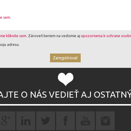
te sem.
ie kliknite sem.
Zároveň beriem na vedomie aj
upozornenia k ochrane osobn
moju adresu.
AJTE O NÁS VEDIEŤ AJ OSTATN