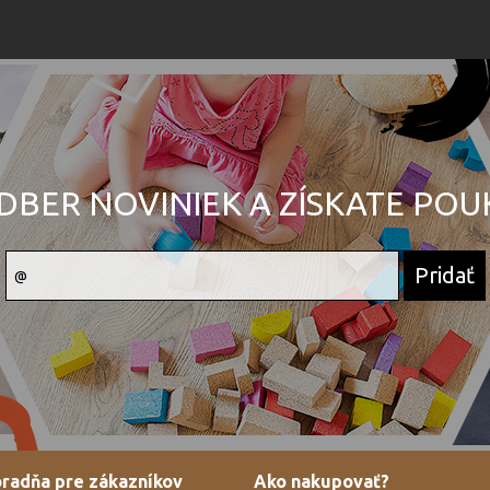
DBER NOVINIEK A ZÍSKATE PO
radňa pre zákazníkov
Ako nakupovať?