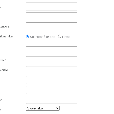
:
:
 znova:
ákaznika:
Súkromná osoba
Firma
:
visko
a číslo
o
ón
a