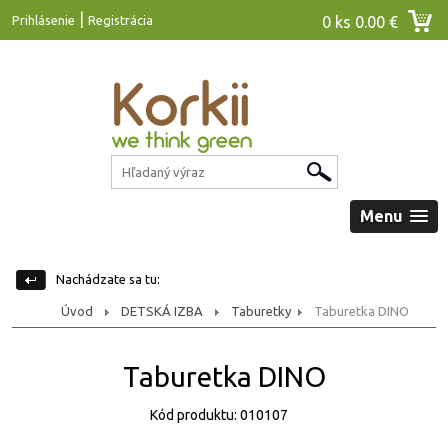
|
Prihlásenie
Registrácia
0 ks
0.00 €
Menu
Nachádzate sa tu:
Úvod
DETSKÁ IZBA
Taburetky
Taburetka DINO
Taburetka DINO
Kód produktu: 010107