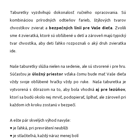
Taburetky vyzdvihujú dokonalosť ručného opracovania. Sú
kombináciou prírodných odtieňov farieb, štýlových tvarov
chvostíkov zvierat a
bezpečných línií pre Vaše dieťa
. Zvolili
sme 4 zvieratká, ktoré sú obľúbené u detí a zároveň majú typický
tvar chvostíka, aby deti ľahko rozpoznali o aký druh zvieratka
ide.
Naše taburetky slúžia nielen na sedenie, ale sú stvorené i pre hru.
Súčasťou je
úložný priestor
vďaka čomu bude mať Vaše dieťa
vždy svoje obľúbené hračky vždy po ruke. Naša taburetka je
vytvorená s dôrazom na to, aby bola vhodná
aj pre lezúňov
,
ktorí sa budú okolo nej mrviť, podopierať, šplhať, ale zároveň pri
každom ich kroku zostanú v bezpečí.
A ešte pár skvelých výhod navyše:
♥ je ľahká, pri prevrátení neublíži
♥ je stlačiteľná, každý náraz menej bolí