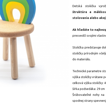
Detská stolička vy
štruktúra a mäkkos
stolovania alebo ake
Ak hľadáte to najbezp
presvedčí svojími vlastn
Stolička predstavuje do
stoličky prírodným včel
do materiálu.
Technické parametre sto
výška stoličky vrátane 
celková výška stoličky: 
šírka podsedáka: 29 cm
Šrúbovateľné nohy na 
spodnej strany spevne