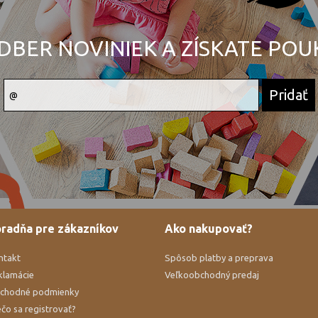
DBER NOVINIEK A ZÍSKATE PO
radňa pre zákazníkov
Ako nakupovať?
ntakt
Spôsob platby a preprava
klamácie
Veľkoobchodný predaj
chodné podmienky
čo sa registrovať?