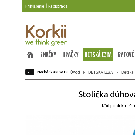
|
Prihlásenie
Registrácia
ZNAČKY
HRAČKY
DETSKÁ IZBA
BYTOVÉ
Nachádzate sa tu:
Úvod
DETSKÁ IZBA
Detské s
Stolička dúhov
Kód produktu: 0