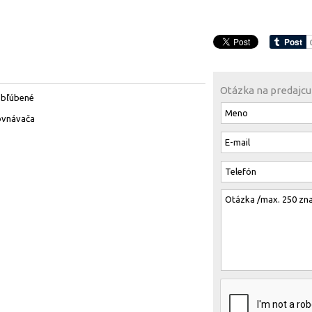
Otázka na predajcu
obľúbené
ovnávača