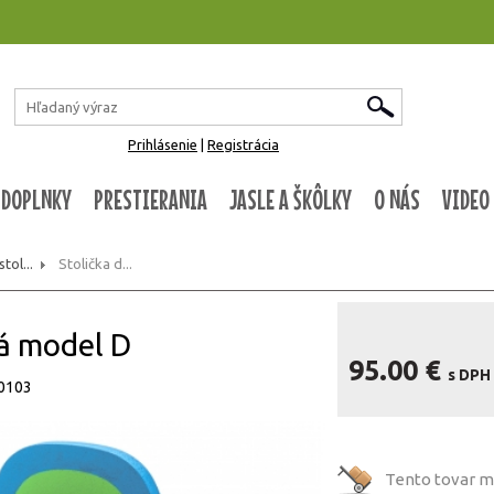
Prihlásenie
|
Registrácia
 DOPLNKY
PRESTIERANIA
JASLE A ŠKÔLKY
O NÁS
VIDEO
tol...
Stolička d...
á model D
95.00 €
s DPH
10103
Tento tovar