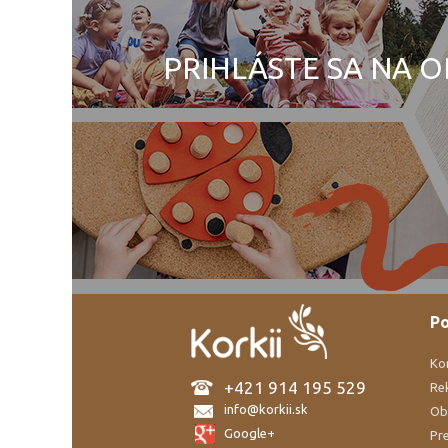
PRIHLÁSTE SA NA O
Po
Ko
+421 914 195 529
Re
info@korkii.sk
Ob
Google+
Pre