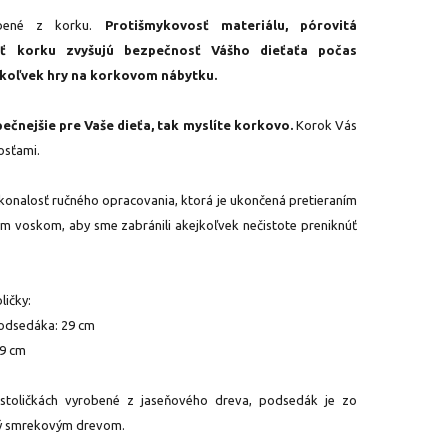
robené z korku.
Protišmykovosť materiálu, pórovitá
ť korku zvyšujú bezpečnosť Vášho dieťaťa počas
jkoľvek hry na korkovom nábytku.
ečnejšie pre Vaše dieťa, tak myslíte korkovo.
Korok Vás
osťami.
konalosť ručného opracovania, ktorá je ukončená pretieraním
ým voskom, aby sme zabránili akejkoľvek nečistote preniknúť
ličky:
podsedáka: 29 cm
49 cm
stoličkách vyrobené z jaseňového dreva, podsedák je zo
ný smrekovým drevom.