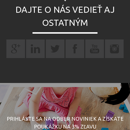
DAJTE O NÁS VEDIEŤ AJ
OSTATNÝM
PRIHLÁSTE SA NA ODBER NOVINIEK A ZÍSKATE
POUKÁŽKU NA 3% ZĽAVU