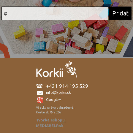
+421 914 195 529
info@korkii.sk
Google+
Všetky práva vyhradené.
Korkii.sk © 2026
Tvorba eshopu
:
MEDIAHELP.sk