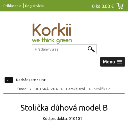
|
Prihlásenie
Registrácia
0 ks
0.00 €
Menu
Nachádzate sa tu:
Úvod
DETSKÁ IZBA
Detské stol...
Stolička d...
Stolička dúhová model B
Kód produktu: 010101