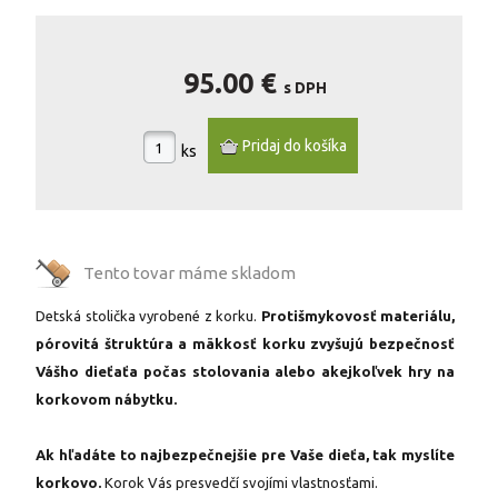
95.00 €
s DPH
ks
Tento tovar máme
skladom
Detská stolička vyrobené z korku.
Protišmykovosť materiálu,
pórovitá štruktúra a mäkkosť korku zvyšujú bezpečnosť
Vášho dieťaťa počas stolovania alebo akejkoľvek hry na
korkovom nábytku.
Ak hľadáte to najbezpečnejšie pre Vaše dieťa, tak myslíte
korkovo.
Korok Vás presvedčí svojími vlastnosťami.