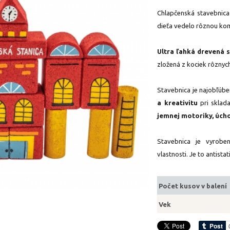
Chlapčenská stavebnica 
dieťa vedelo rôznou kom
Ultra ľahká drevená 
zložená z kociek rôznych
Stavebnica je najobľúbe
a kreativitu
pri sklad
jemnej motoriky, úcho
Stavebnica je vyrobe
vlastnosti. Je to antista
Počet kusov v balení
Vek