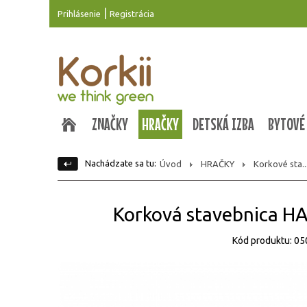
|
Prihlásenie
Registrácia
ZNAČKY
HRAČKY
DETSKÁ IZBA
BYTOVÉ
Nachádzate sa tu:
Úvod
HRAČKY
Korkové sta..
Korková stavebnica 
Kód produktu: 0