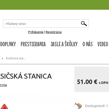
Prihlásenie
|
Registrácia
 DOPLNKY
PRESTIERANIA
JASLE A ŠKÔLKY
O NÁS
VIDEO
.
Korková sta...
HASIČSKÁ STANICA
51.00 €
s DPH
50206
Dostupnosť:
1 