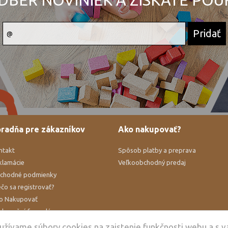
DBER NOVINIEK A ZÍSKATE PO
radňa pre zákazníkov
Ako nakupovať?
ntakt
Spôsob platby a preprava
klamácie
Veľkoobchodný predaj
chodné podmienky
čo sa registrovať?
o Nakupovať
klamačný formulár
hrana osobných údajov
oužívame súbory cookies na zaistenie funkčnosti webu a s 