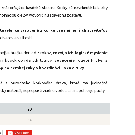
znázorňujúca hasičskú stanicu. Kocky sú navrhnuté tak, aby
bináciou dielov vytvoriť inú stavebnú zostavu.
stavebnica vyrobená z korku pre najmenších staviteľov
 tvarov a veľkostí.
nejšia hračka detí od 3 rokov,
rozvíja ich logické myslenie
aní kociek do rôznych tvarov,
podporuje rozvoj hrubej a
p do detskej ruky a koordináciu oka a ruky
.
ná z prírodného korkového dreva, ktoré má jedinečné
tický materiál, neprepustí žiadnu vodu a ani nepohlcuje pachy.
20
3+