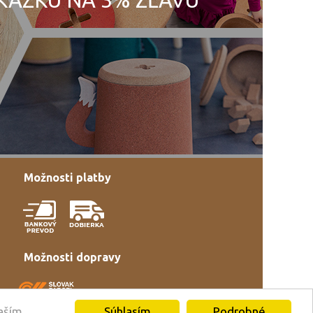
UKÁŽKU NA 3% ZĽAVU
Možnosti platby
Možnosti dopravy
Súhlasím
Podrobné
vaším