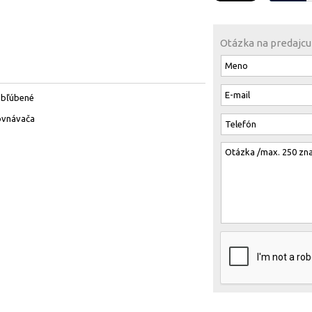
Otázka na predajcu
obľúbené
ovnávača