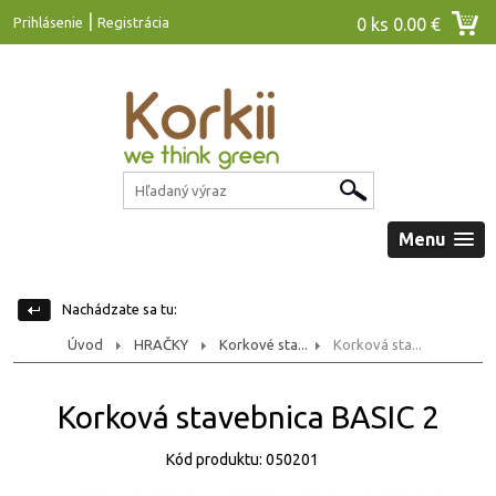
|
Prihlásenie
Registrácia
0 ks
0.00 €
Menu
Nachádzate sa tu:
Úvod
HRAČKY
Korkové sta...
Korková sta...
Korková stavebnica BASIC 2
Kód produktu: 050201