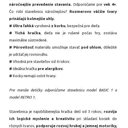
náročnejšie prevedenie stavania.
Odporúčame pre
vek 4+
.
Čo robí stavebnicu náročnejšou?
Rozmerovo väčšie tvary
prinášajú kolmejšie uhly.
# Ultra ľahká
vyrobená
z korku
, bezpečná pre dieťa.
# Tichá hračka
, dieťa nie je rušené počas hry, zostáva
maximálne sústredené.
# Pórovitosť
materiálu umožňuje stavať
pod uhlom
, dôležité
je udržať jej rovnováhu.
#
Vhodná pre staviteľov od 4 rokov.
#
Ideálna hračka
pre alergikov.
#
Kocky nemajú ostré hrany.
Pre menšie detičky odporúčame
stavebnicu model BASIC 1 a
model RETRO 1.
Stavebnica je najobľúbenejšia hračka detí od 3 rokov,
rozvíja
ich logické myslenie a kreativitu
pri skladaní kociek do
rôznych tvarov,
podporuje rozvoj hrubej a jemnej motoriky,