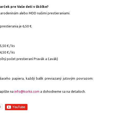
arček pre Vaše deti v škôlke?
narodeninám alebo MDD našimi prestieraniami.
estierania je 6,50 €.
5,50 € / ks
4,50 € / ks
oľný počet prestieraní Pravák a Ľavák)
liaceho papiera, každý balík previazaný jutovým povrazom:
e
apíšte na
info@korkii.com
a dohodneme sa na detailoch.