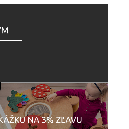
ÝM
UKÁŽKU NA 3% ZĽAVU