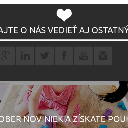
AJTE O NÁS VEDIEŤ AJ OSTATN
DBER NOVINIEK A ZÍSKATE PO