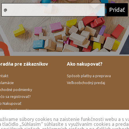
radňa pre zákazníkov
Ako nakupovať?
ntakt
Spôsob platby a preprava
klamácie
Veľkoobchodný predaj
chodné podmienky
čo sa registrovať?
o Nakupovať
klamačný formulár
hrana osobných údajov
oužívame súbory cookies na zaistenie funkčnosti webu a s 
a tlačidlo „Súhlasím“ súhlasíte s využívaním cookies a pred
okies
 sociálnych sieťach, reklamných sieťach a na ďalších weboc