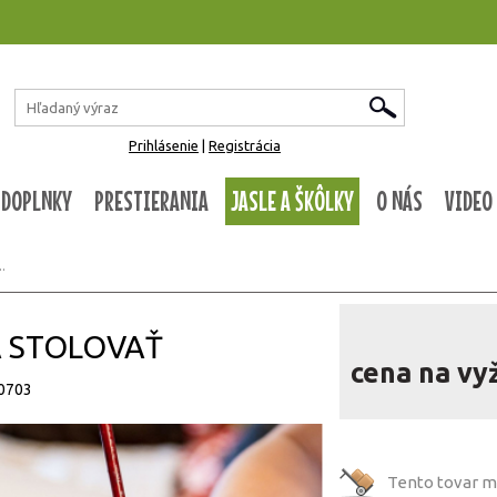
Prihlásenie
|
Registrácia
 DOPLNKY
PRESTIERANIA
JASLE A ŠKÔLKY
O NÁS
VIDEO
.
SA STOLOVAŤ
cena na vy
50703
Tento tovar