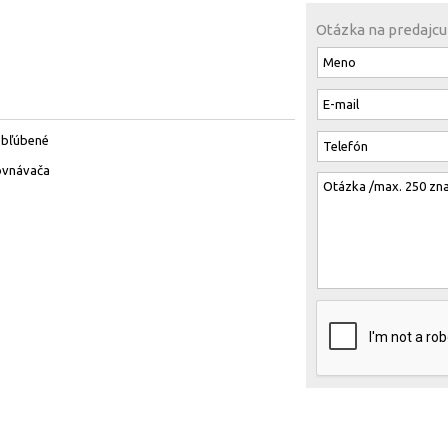
Otázka na predajcu
obľúbené
ovnávača