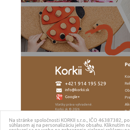
Po
Ko
+421 914 195 529
Re
info@korkii.sk
Ob
Google+
Pre
Ak
Všetky práva vyhradené.
Korkii.sk © 2026
Re
Tvorba eshopu
:
Oc
Na stránke spoločnosti KORKII s.r.o., IČO 46387382, p
MEDIAHELP.sk
súhlasom aj na personalizáciu jeho obsahu. Kliknutím n
Co
správaní sa na webe na zobrazenie cielenej reklamy na