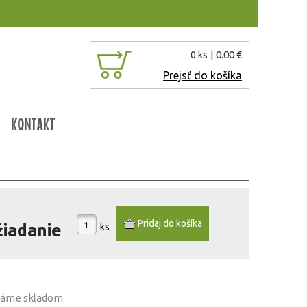
| 0.00 €
0 ks
Prejsť do košíka
KONTAKT
žiadanie
ks
 máme
skladom