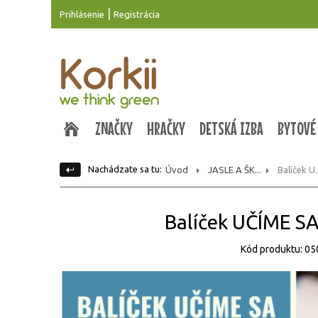
|
Prihlásenie
Registrácia
ZNAČKY
HRAČKY
DETSKÁ IZBA
BYTOVÉ
Nachádzate sa tu:
Úvod
JASLE A ŠK...
Balíček U..
Balíček UČÍME 
Kód produktu: 0